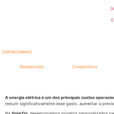
Q
E
PROJETOS
EMPRESARIAIS
Projetos
Residenciais
|
Projetos em
Condomínios
|
Projet
A energia elétrica é um dos principais custos operaci
reduzir significativamente esse gasto, aumentar a previs
Na
SolarOn
, desenvolvemos projetos personalizados pa