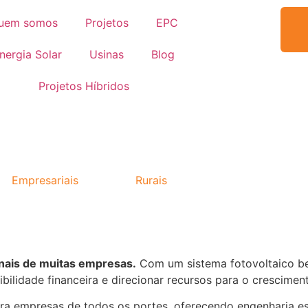
uem somos
Projetos
EPC
nergia Solar
Usinas
Blog
Projetos Híbridos
os
Empresariais
|
Projetos
Rurais
onais de muitas empresas.
Com um sistema fotovoltaico be
ibilidade financeira e direcionar recursos para o crescime
ra empresas de todos os portes, oferecendo engenharia e